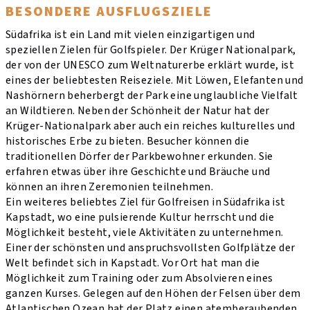
BESONDERE AUSFLUGSZIELE
Südafrika ist ein Land mit vielen einzigartigen und
speziellen Zielen für Golfspieler. Der Krüger Nationalpark,
der von der UNESCO zum Weltnaturerbe erklärt wurde, ist
eines der beliebtesten Reiseziele. Mit Löwen, Elefanten und
Nashörnern beherbergt der Park eine unglaubliche Vielfalt
an Wildtieren. Neben der Schönheit der Natur hat der
Krüger-Nationalpark aber auch ein reiches kulturelles und
historisches Erbe zu bieten. Besucher können die
traditionellen Dörfer der Parkbewohner erkunden. Sie
erfahren etwas über ihre Geschichte und Bräuche und
können an ihren Zeremonien teilnehmen.
Ein weiteres beliebtes Ziel für Golfreisen in Südafrika ist
Kapstadt, wo eine pulsierende Kultur herrscht und die
Möglichkeit besteht, viele Aktivitäten zu unternehmen.
Einer der schönsten und anspruchsvollsten Golfplätze der
Welt befindet sich in Kapstadt. Vor Ort hat man die
Möglichkeit zum Training oder zum Absolvieren eines
ganzen Kurses. Gelegen auf den Höhen der Felsen über dem
Atlantischen Ozean hat der Platz einen atemberaubenden