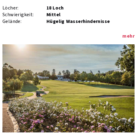
Löcher:
18 Loch
Schwierigkeit:
Mittel
Gelände:
Hügelig
Wasserhindernisse
mehr