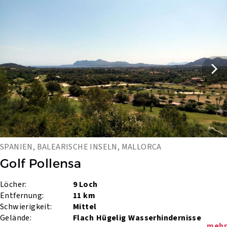
SPANIEN, BALEARISCHE INSELN, MALLORCA
Golf Pollensa
Löcher:
9 Loch
Entfernung:
11 km
Schwierigkeit:
Mittel
Gelände:
Flach
Hügelig
Wasserhindernisse
mehr