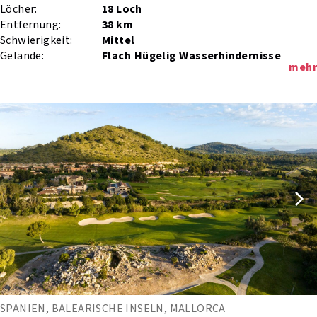
Löcher:
18 Loch
Entfernung:
38 km
Schwierigkeit:
Mittel
Gelände:
Flach
Hügelig
Wasserhindernisse
mehr
SPANIEN, BALEARISCHE INSELN, MALLORCA