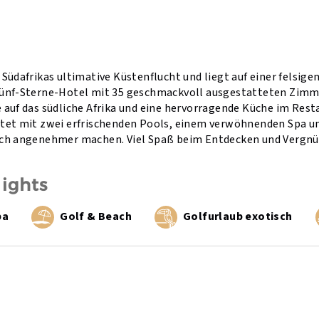
 Südafrikas ultimative Küstenflucht und liegt auf einer felsi
ünf-Sterne-Hotel mit 35 geschmackvoll ausgestatteten Zimmer
 auf das südliche Afrika und eine hervorragende Küche im Res
tet mit zwei erfrischenden Pools, einem verwöhnenden Spa un
ch angenehmer machen. Viel Spaß beim Entdecken und Vergnüge
lights
pa
Golf & Beach
Golfurlaub exotisch