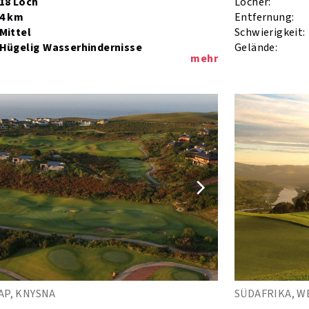
18 Loch
Löcher:
4 km
Entfernung:
Mittel
Schwierigkeit:
Hügelig
Wasserhindernisse
Gelände:
mehr
AP, KNYSNA
SÜDAFRIKA, W