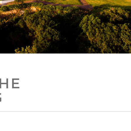
THE
G