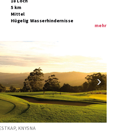
18 Loch
5 km
Mittel
Hügelig
Wasserhindernisse
mehr
ESTKAP, KNYSNA