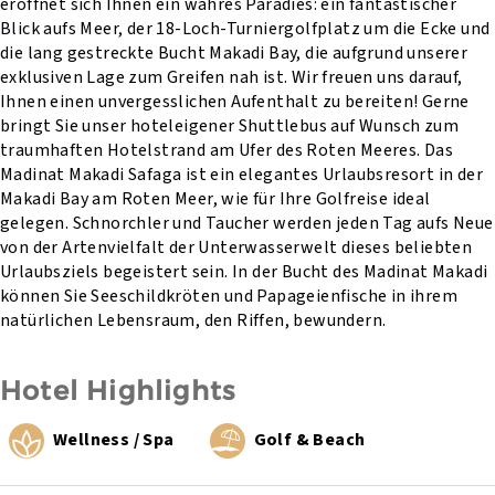
eröffnet sich Ihnen ein wahres Paradies: ein fantastischer
Blick aufs Meer, der 18-Loch-Turniergolfplatz um die Ecke und
die lang gestreckte Bucht Makadi Bay, die aufgrund unserer
exklusiven Lage zum Greifen nah ist. Wir freuen uns darauf,
Ihnen einen unvergesslichen Aufenthalt zu bereiten! Gerne
bringt Sie unser hoteleigener Shuttlebus auf Wunsch zum
traumhaften Hotelstrand am Ufer des Roten Meeres. Das
Madinat Makadi Safaga ist ein elegantes Urlaubsresort in der
Makadi Bay am Roten Meer, wie für Ihre Golfreise ideal
gelegen. Schnorchler und Taucher werden jeden Tag aufs Neue
von der Artenvielfalt der Unterwasserwelt dieses beliebten
Urlaubsziels begeistert sein. In der Bucht des Madinat Makadi
können Sie Seeschildkröten und Papageienfische in ihrem
natürlichen Lebensraum, den Riffen, bewundern.
Hotel Highlights
Wellness / Spa
Golf & Beach