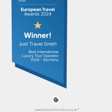
cookie
®
powered by ACVIS GmbH, acvis.de