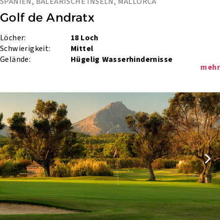
SPANIEN, BALEARISCHE INSELN, MALLORCA
Golf de Andratx
Löcher:
18 Loch
Schwierigkeit:
Mittel
Gelände:
Hügelig
Wasserhindernisse
mehr