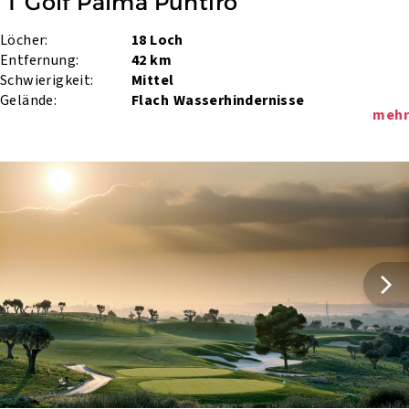
 T Golf Palma Puntiro
Löcher:
18 Loch
Entfernung:
42 km
Schwierigkeit:
Mittel
Gelände:
Flach
Wasserhindernisse
mehr