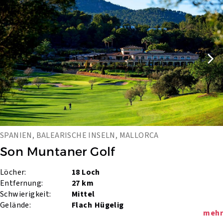
SPANIEN, BALEARISCHE INSELN, MALLORCA
Son Muntaner Golf
Löcher:
18 Loch
Entfernung:
27 km
Schwierigkeit:
Mittel
Gelände:
Flach
Hügelig
mehr