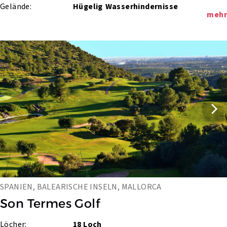
Gelände:
Hügelig
Wasserhindernisse
mehr
SPANIEN, BALEARISCHE INSELN, MALLORCA
Son Termes Golf
Löcher:
18 Loch