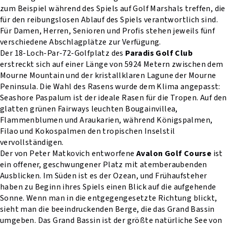
zum Beispiel während des Spiels auf Golf Marshals treffen, die
für den reibungslosen Ablauf des Spiels verantwortlich sind.
Für Damen, Herren, Senioren und Profis stehen jeweils fünf
verschiedene Abschlagplätze zur Verfügung.
Der 18-Loch-Par-72-Golfplatz des
Paradis Golf Club
erstreckt sich auf einer Länge von 5924 Metern zwischen dem
Mourne Mountain und der kristallklaren Lagune der Mourne
Peninsula. Die Wahl des Rasens wurde dem Klima angepasst:
Seashore Paspalum ist der ideale Rasen für die Tropen. Auf den
glatten grünen Fairways leuchten Bougainvillea,
Flammenblumen und Araukarien, während Königspalmen,
Filao und Kokospalmen den tropischen Inselstil
vervollständigen.
Der von Peter Matkovich entworfene
Avalon Golf Course
ist
ein offener, geschwungener Platz mit atemberaubenden
Ausblicken. Im Süden ist es der Ozean, und Frühaufsteher
haben zu Beginn ihres Spiels einen Blick auf die aufgehende
Sonne. Wenn man in die entgegengesetzte Richtung blickt,
sieht man die beeindruckenden Berge, die das Grand Bassin
umgeben. Das Grand Bassin ist der größte natürliche See von