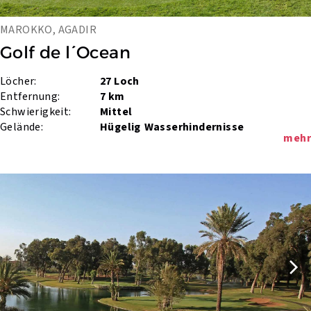
MAROKKO, AGADIR
Golf de l´Ocean
Löcher:
27 Loch
Entfernung:
7 km
Schwierigkeit:
Mittel
Gelände:
Hügelig
Wasserhindernisse
mehr