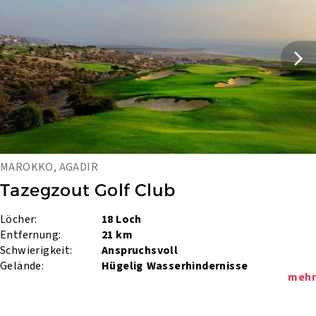
MAROKKO, AGADIR
Tazegzout Golf Club
Löcher:
18 Loch
Entfernung:
21 km
Schwierigkeit:
Anspruchsvoll
Gelände:
Hügelig
Wasserhindernisse
mehr