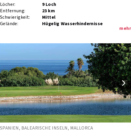
Löcher:
9 Loch
Entfernung:
23 km
Schwierigkeit:
Mittel
Gelände:
Hügelig
Wasserhindernisse
mehr
SPANIEN, BALEARISCHE INSELN, MALLORCA