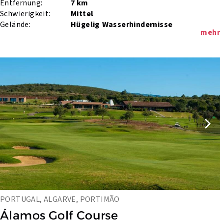
Entfernung:
7 km
Schwierigkeit:
Mittel
Gelände:
Hügelig
Wasserhindernisse
mehr
PORTUGAL, ALGARVE, PORTIMÃO
Álamos Golf Course