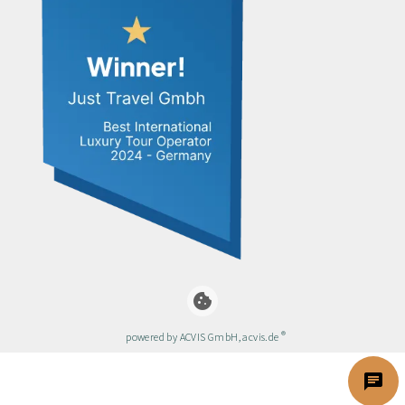
cookie
®
powered by ACVIS GmbH, acvis.de
chat