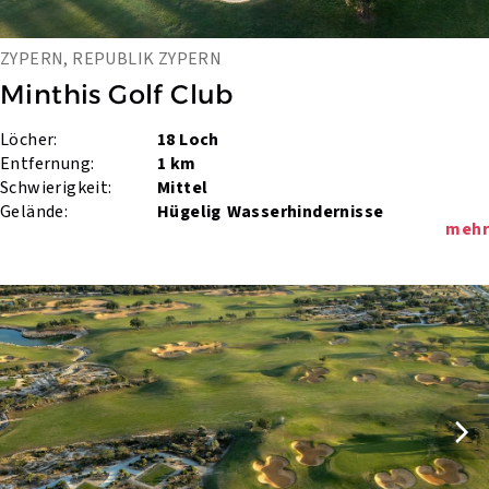
ZYPERN, REPUBLIK ZYPERN
Minthis Golf Club
Löcher:
18 Loch
Entfernung:
1 km
Schwierigkeit:
Mittel
Gelände:
Hügelig
Wasserhindernisse
mehr