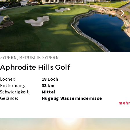
ZYPERN, REPUBLIK ZYPERN
Aphrodite Hills Golf
Löcher:
18 Loch
Entfernung:
33 km
Schwierigkeit:
Mittel
Gelände:
Hügelig
Wasserhindernisse
mehr