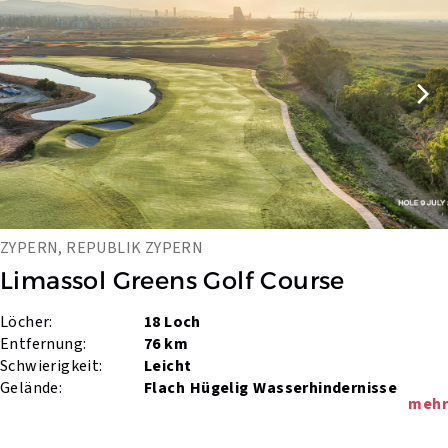
ZYPERN, REPUBLIK ZYPERN
Limassol Greens Golf Course
Löcher:
18 Loch
Entfernung:
76 km
Schwierigkeit:
Leicht
Gelände:
Flach
Hügelig
Wasserhindernisse
mehr