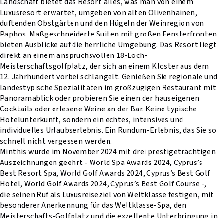
Landschaft bietet das Resort alles, was man von einem
Luxusresort erwartet, umgeben von alten Olivenhainen,
duftenden Obstgärten und den Hügeln der Weinregion von
Paphos. Maßgeschneiderte Suiten mit großen Fensterfronten
bieten Ausblicke auf die herrliche Umgebung. Das Resort liegt
direkt an einem anspruchsvollen 18-Loch-
Meisterschaftsgolfplatz, der sich an einem Kloster aus dem
12. Jahrhundert vorbei schlängelt. Genießen Sie regionale und
landestypische Spezialitäten im großzügigen Restaurant mit
Panoramablick oder probieren Sie einen der hauseigenen
Cocktails oder erlesene Weine an der Bar. Keine typische
Hotelunterkunft, sondern ein echtes, intensives und
individuelles Urlaubserlebnis. Ein Rundum-Erlebnis, das Sie so
schnell nicht vergessen werden.
Minthis wurde im November 2024 mit drei prestigeträchtigen
Auszeichnungen geehrt - World Spa Awards 2024, Cyprus’s
Best Resort Spa, World Golf Awards 2024, Cyprus’s Best Golf
Hotel, World Golf Awards 2024, Cyprus’s Best Golf Course -,
die seinen Ruf als Luxusreiseziel von Weltklasse festigen, mit
besonderer Anerkennung für das Weltklasse-Spa, den
Meisterschafts-Golfplatz und die exzellente Unterbringung in