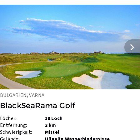
BULGARIEN, VARNA
BlackSeaRama Golf
Löcher:
18 Loch
Entfernung:
3 km
Schwierigkeit:
Mittel
Gelände:
Hügelig
Wasserhindernisse