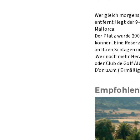
Wer gleich morgens 
entfernt liegt der 9
Mallorca.
Der Platz wurde 200
können. Eine Reservi
an Ihren Schlägen u
Wer noch mehr Hera
oder Club de Golf A
D’or. u.v.m.) Ermäß
Empfohlene