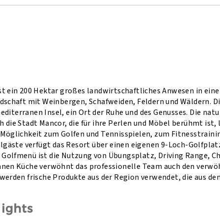
st ein 200 Hektar großes landwirtschaftliches Anwesen in ein
ndschaft mit Weinbergen, Schafweiden, Feldern und Wäldern. Di
diterranen Insel, ein Ort der Ruhe und des Genusses. Die natu
 die Stadt Mancor, die für ihre Perlen und Möbel berühmt ist, 
 Möglichkeit zum Golfen und Tennisspielen, zum Fitnesstraini
telgäste verfügt das Resort über einen eigenen 9-Loch-Golfplat
Golfmenü ist die Nutzung von Übungsplatz, Driving Range, Ch
ranen Küche verwöhnt das professionelle Team auch den verw
 werden frische Produkte aus der Region verwendet, die aus d
lights