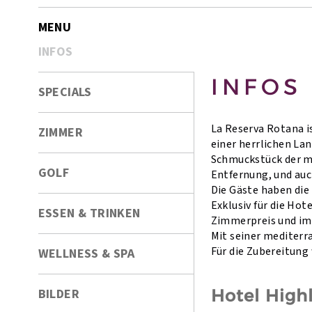
MENU
INFOS
INFOS
SPECIALS
La Reserva Rotana i
ZIMMER
einer herrlichen La
Schmuckstück der me
GOLF
Entfernung, und auch
Die Gäste haben die
Exklusiv für die Ho
ESSEN & TRINKEN
Zimmerpreis und im 
Mit seiner mediter
Für die Zubereitung
WELLNESS & SPA
BILDER
Hotel High