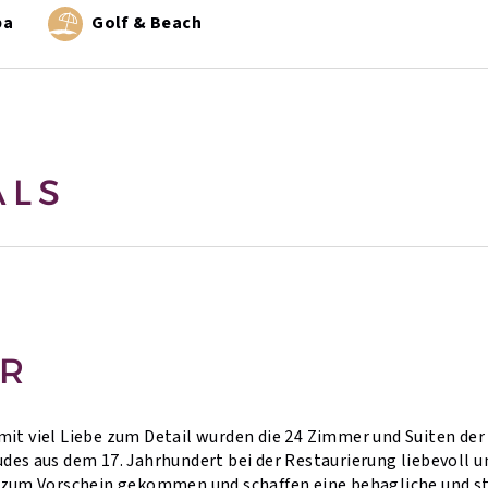
pa
Golf & Beach
ALS
R
it viel Liebe zum Detail wurden die 24 Zimmer und Suiten de
des aus dem 17. Jahrhundert bei der Restaurierung liebevoll u
 zum Vorschein gekommen und schaffen eine behagliche und sti