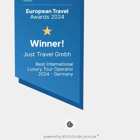
cookie
®
powered by ACVIS GmbH, acvis.de