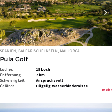
SPANIEN, BALEARISCHE INSELN, MALLORCA
Pula Golf
Löcher:
18 Loch
Entfernung:
7 km
Schwierigkeit:
Anspruchsvoll
Gelände:
Hügelig
Wasserhindernisse
mehr