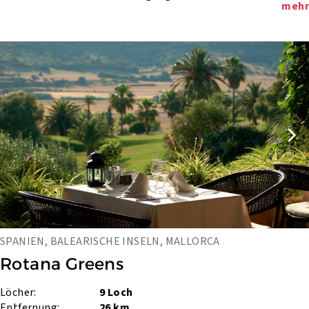
mehr
SPANIEN, BALEARISCHE INSELN, MALLORCA
Rotana Greens
Löcher:
9 Loch
Entfernung:
26 km