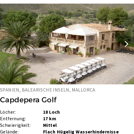
SPANIEN, BALEARISCHE INSELN, MALLORCA
Capdepera Golf
Löcher:
18 Loch
Entfernung:
17 km
Schwierigkeit:
Mittel
Gelände:
Flach
Hügelig
Wasserhindernisse