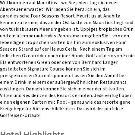
Willkommen auf Mauritius - wo Sie jeden Tag ein neues
Abenteuer erwartet! Wir laden Sie herzlich ein, das
paradiesische Four Seasons Resort Mauritius at Anahita
kennen zu lernen, das an der Ostküste von Mauritius liegt und
von türkisblauem Meer umgeben ist. Üppiges tropisches Grün
und ein atemberaubendes Panorama umgeben Sie - von den
lebendigen tropischen Gärten bis hin zum exklusiven Four
Seasons Strand auf der Île aux Cerfs. Nach einem Tag am
Indischen Ozean oder nach einer Runde Golf auf dem von Ernie
Els entworfenen Green oder dem von Bernhard Langer
gestalteten Signature Course können Sie sich im
preisgekrönten Spa entspannen. Lassen Sie den Abend bei
einem Drink in einem der außergewöhnlichen Restaurants
ausklingen. Danach können Sie sich in einer der stilvollen
Villen und Residenzen des Resorts erholen. Jede verfügt über
einen eigenen Garten mit Pool - genau wie das resorteigene
Freigehege für Riesenschildkröten. Das wird der perfekte
Golfreisen-Urlaub!
Hotel Highlights