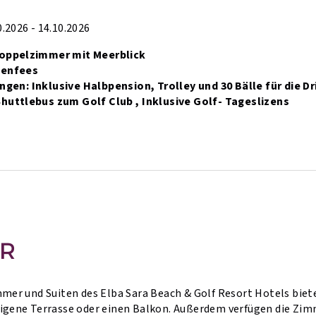
.2026 - 14.10.2026
Doppelzimmer mit Meerblick
eenfees
ungen:
Inklusive Halbpension,
Trolley und 30 Bälle für die D
huttlebus zum Golf Club ,
Inklusive Golf- Tageslizens
R
mmer und Suiten des Elba Sara Beach & Golf Resort Hotels biet
eigene Terrasse oder einen Balkon. Außerdem verfügen die Zim