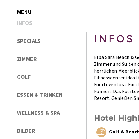
MENU
INFOS
INFOS
SPECIALS
Elba Sara Beach & G
ZIMMER
Zimmer und Suiten d
herrlichen Meerblic
GOLF
Fitnesscenter ideal
Fuerteventura. Für d
können. Das Fuertev
ESSEN & TRINKEN
Resort. Genießen Sie
WELLNESS & SPA
Hotel High
BILDER
Golf & Beac