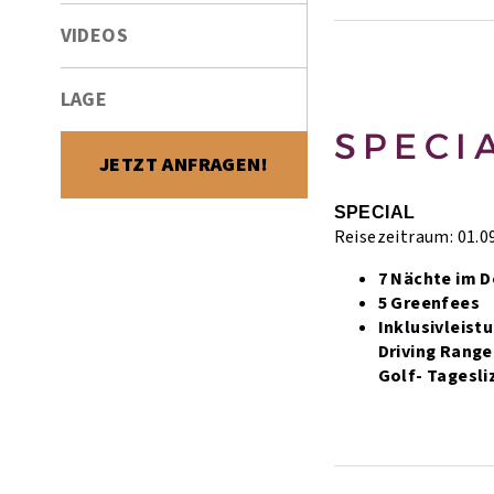
VIDEOS
LAGE
SPECI
JETZT ANFRAGEN!
SPECIAL
Reisezeitraum: 01.09
7 Nächte im 
5 Greenfees
Inklusivleist
Driving Range
Golf- Tagesli