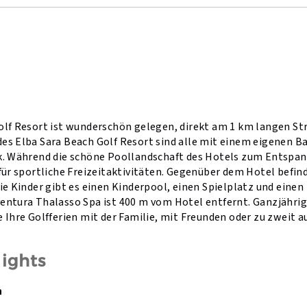
olf Resort ist wunderschön gelegen, direkt am 1 km langen Str
es Elba Sara Beach Golf Resort sind alle mit einem eigenen B
k. Während die schöne Poollandschaft des Hotels zum Entspan
 für sportliche Freizeitaktivitäten. Gegenüber dem Hotel befin
ie Kinder gibt es einen Kinderpool, einen Spielplatz und einen
entura Thalasso Spa ist 400 m vom Hotel entfernt. Ganzjährig
 Ihre Golfferien mit der Familie, mit Freunden oder zu zweit a
lights
h