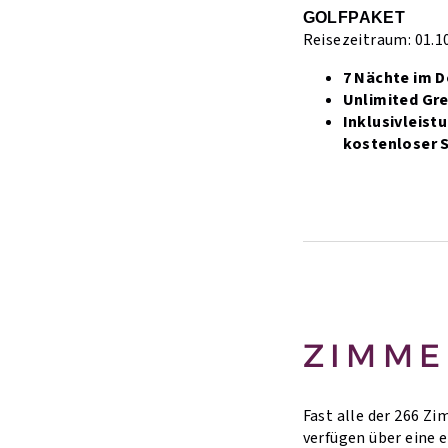
GOLFPAKET
Reisezeitraum: 01.10
7 Nächte im 
Unlimited Gr
Inklusivleist
kostenloser S
ZIMME
Fast alle der 266 Zi
verfügen über eine 