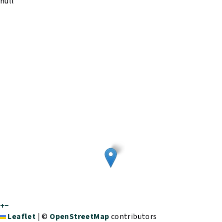
null
+
−
Leaflet
|
©
OpenStreetMap
contributors