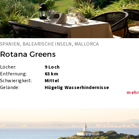
SPANIEN, BALEARISCHE INSELN, MALLORCA
Rotana Greens
Löcher:
9 Loch
Entfernung:
63 km
Schwierigkeit:
Mittel
Gelände:
Hügelig
Wasserhindernisse
mehr