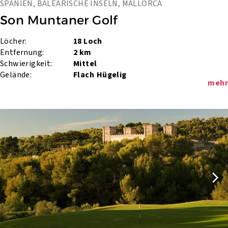
SPANIEN, BALEARISCHE INSELN, MALLORCA
Son Muntaner Golf
Löcher:
18 Loch
Entfernung:
2 km
Schwierigkeit:
Mittel
Gelände:
Flach
Hügelig
mehr