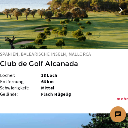
SPANIEN, BALEARISCHE INSELN, MALLORCA
Club de Golf Alcanada
Löcher:
18 Loch
Entfernung:
64 km
Schwierigkeit:
Mittel
Gelände:
Flach
Hügelig
mehr
chat