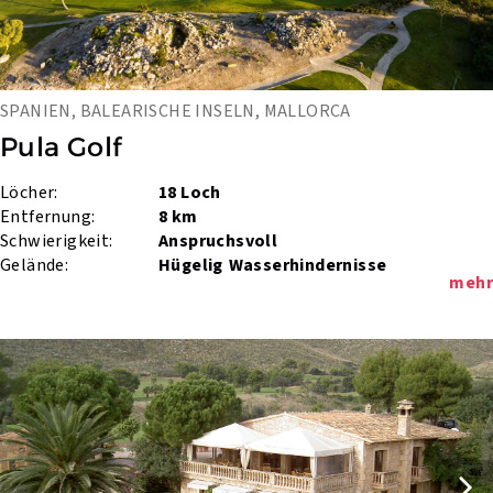
SPANIEN, BALEARISCHE INSELN, MALLORCA
Pula Golf
Löcher:
18 Loch
Entfernung:
8 km
Schwierigkeit:
Anspruchsvoll
Gelände:
Hügelig
Wasserhindernisse
mehr