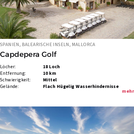
SPANIEN, BALEARISCHE INSELN, MALLORCA
Capdepera Golf
Löcher:
18 Loch
Entfernung:
10 km
Schwierigkeit:
Mittel
Gelände:
Flach
Hügelig
Wasserhindernisse
mehr