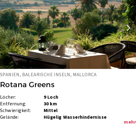
SPANIEN, BALEARISCHE INSELN, MALLORCA
Rotana Greens
Löcher:
9 Loch
Entfernung:
30 km
Schwierigkeit:
Mittel
Gelände:
Hügelig
Wasserhindernisse
mehr