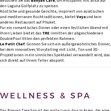
Besuchen Sie das
Banyan Café
, um entspannt mit Blick auf
den Laguna Golfplatz zu speisen.
Köstliche und gesunde Gerichte, inspiriert von asiatischen
und mediterranen Kochtraditionen, bietet
Veya
und kein
anderes Restaurant auf Phuket.
Für ein romantisches Dinner oder einen festlichen Abend mit
Ihren Lieben bietet das
TRE
inmitten der abgeschiedenen
DoublePool Villen den perfekten Rahmen.
Le Petit Chef
: Gönnen Sie sich ein außergewöhnliches Dinner,
bei dem innovatives Storytelling mit Licht, Ton und 3D-
Projektionen in ein sinnliches Spektakel verwandelt wird, das
sich direkt auf Ihrem Teller abspielt.
WELLNESS & SPA
Das Banyan Tree Spa ist das erste Luxus-Spa in Asien, das eine