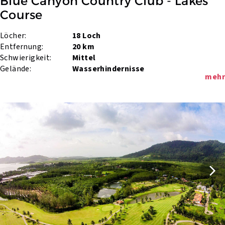
Blue Canyon Country Club - Lakes 
Course
Löcher:
18 Loch
Entfernung:
20 km
Schwierigkeit:
Mittel
Gelände:
Wasserhindernisse
mehr