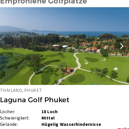
Empfohlene Golfplätze
THAILAND, PHUKET
Laguna Golf Phuket 
Löcher:
18 Loch
Schwierigkeit:
Mittel
Gelände:
Hügelig
Wasserhindernisse