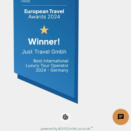
chat
cookie
®
powered by ACVIS GmbH, acvis.de