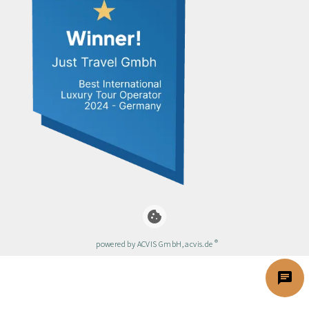
cookie
®
powered by ACVIS GmbH, acvis.de
chat