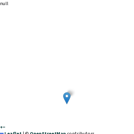
null
+
−
Leaflet
|
©
OpenStreetMap
contributors