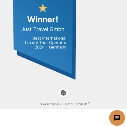
cookie
®
powered by ACVIS GmbH, acvis.de
chat