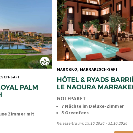
MAROKKO, MARRAKESCH-SAFI 
MAROKKO, MARRAKESCH-SAFI 
HÔTEL & RYADS BARRIÈ
LE NAOURA MARRAKE
OYAL PALM 
H
GOLFPAKET
7 Nächte im Deluxe-Zimmer
5 Greenfees
uxe Zimmer mit 
Reisezeitraum: 19.10.2026 - 31.10.2026