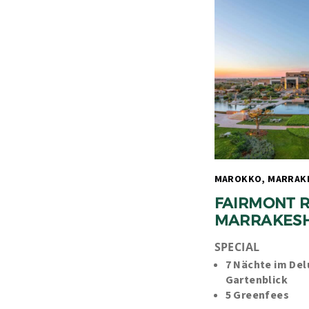
FAIRMONT R
MARRAKES
SPECIAL
7 Nächte im Del
Gartenblick
5 Greenfees