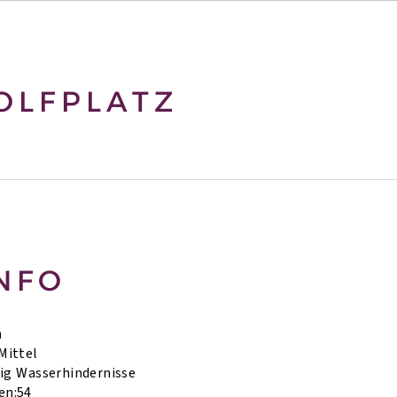
OLFPLATZ
NFO
h
Mittel
ig
Wasserhindernisse
en:
54