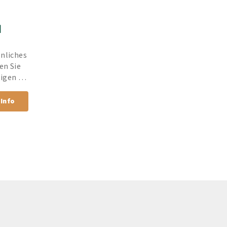
I
nliches 
n Sie 
igen 
rantie.
Info