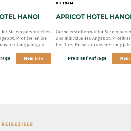
VIETNAM 
HOTEL HANOI
APRICOT HOTEL HANO
 für Sie ein persönliches 
Gerne erstellen wir für Sie ein persö
ngebot. Profitieren Sie 
und individuelles Angebot. Profitiere
 unserer langjährigen 
bei Ihrer Reise von unserer langjähr
rer Bestpreis-Garantie.
Erfahrung und unserer Bestpreis-Ga
frage
Preis auf Anfrage
Mehr Info
Mehr 
REISEZIELE