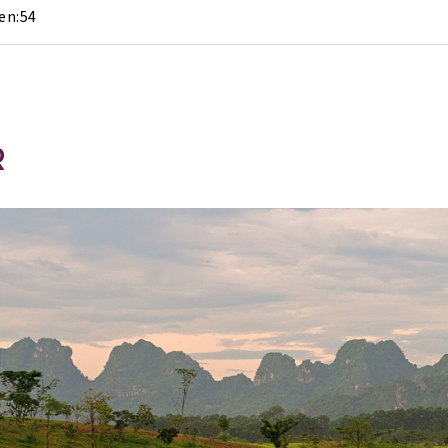
en:
54
R