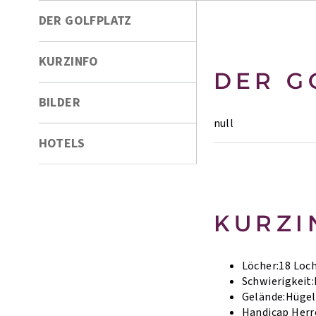
DER GOLFPLATZ
KURZINFO
DER G
BILDER
null
HOTELS
KURZI
Löcher:
18 Loc
Schwierigkeit:
Gelände:
Hügel
Handicap Herr