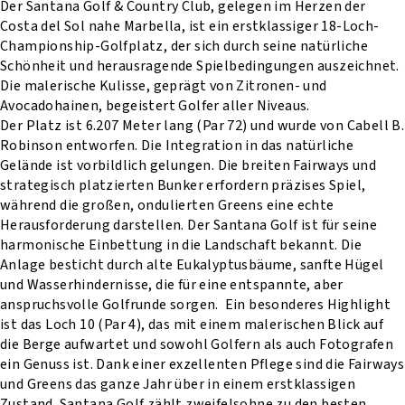
Der Santana Golf & Country Club, gelegen im Herzen der
Costa del Sol nahe Marbella, ist ein erstklassiger 18-Loch-
Championship-Golfplatz, der sich durch seine natürliche
Schönheit und herausragende Spielbedingungen auszeichnet.
Die malerische Kulisse, geprägt von Zitronen- und
Avocadohainen, begeistert Golfer aller Niveaus.
Der Platz ist 6.207 Meter lang (Par 72) und wurde von Cabell B.
Robinson entworfen. Die Integration in das natürliche
Gelände ist vorbildlich gelungen. Die breiten Fairways und
strategisch platzierten Bunker erfordern präzises Spiel,
während die großen, ondulierten Greens eine echte
Herausforderung darstellen. Der Santana Golf ist für seine
harmonische Einbettung in die Landschaft bekannt. Die
Anlage besticht durch alte Eukalyptusbäume, sanfte Hügel
und Wasserhindernisse, die für eine entspannte, aber
anspruchsvolle Golfrunde sorgen. Ein besonderes Highlight
ist das Loch 10 (Par 4), das mit einem malerischen Blick auf
die Berge aufwartet und sowohl Golfern als auch Fotografen
ein Genuss ist. Dank einer exzellenten Pflege sind die Fairways
und Greens das ganze Jahr über in einem erstklassigen
Zustand. Santana Golf zählt zweifelsohne zu den besten