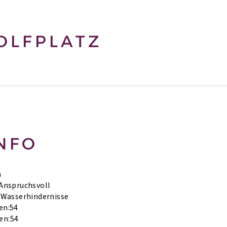
OLFPLATZ
NFO
h
Anspruchsvoll
Wasserhindernisse
en:
54
en:
54