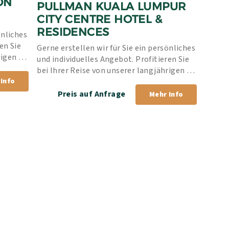
N 
PULLMAN KUALA LUMPUR 
CITY CENTRE HOTEL & 
RESIDENCES
nliches 
n Sie 
Gerne erstellen wir für Sie ein persönliches 
igen 
und individuelles Angebot. Profitieren Sie 
rantie.
bei Ihrer Reise von unserer langjährigen 
Info
Erfahrung und unserer Bestpreis-Garantie.
Preis auf Anfrage
Mehr Info