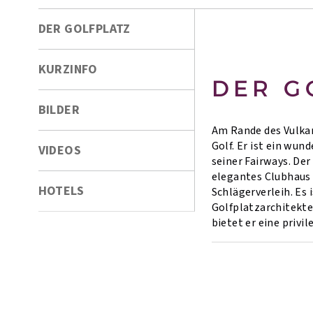
DER GOLFPLATZ
KURZINFO
DER G
BILDER
Am Rande des Vulkan
Golf. Er ist ein wu
VIDEOS
seiner Fairways. Der
elegantes Clubhaus 
HOTELS
Schlägerverleih. Es
Golfplatzarchitekt
bietet er eine privi