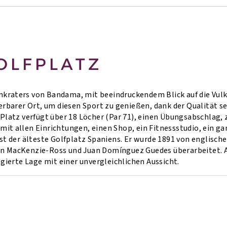
OLFPLATZ
kraters von Bandama, mit beeindruckendem Blick auf die Vulka
nderbarer Ort, um diesen Sport zu genießen, dank der Qualität
 Platz verfügt über 18 Löcher (Par 71), einen Übungsabschlag,
mit allen Einrichtungen, einen Shop, ein Fitnessstudio, ein g
 ist der älteste Golfplatz Spaniens. Er wurde 1891 von englis
en MacKenzie-Ross und Juan Domínguez Guedes überarbeitet. A
legierte Lage mit einer unvergleichlichen Aussicht.