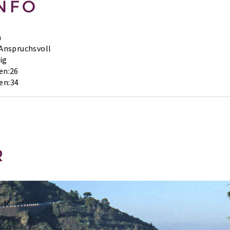
NFO
h
Anspruchsvoll
ig
en:
26
en:
34
R