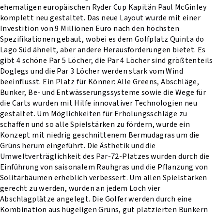
ehemaligen europäischen Ryder Cup Kapitän Paul McGinley
komplett neu gestaltet. Das neue Layout wurde mit einer
Investition von 9 Millionen Euro nach den höchsten
Spezifikationen gebaut, wobei es dem Golfplatz Quinta do
Lago Süd ähnelt, aber andere Herausforderungen bietet. Es
gibt 4 schöne Par 5 Löcher, die Par 4 Löcher sind größtenteils
Doglegs und die Par 3 Löcher werden stark vom Wind
beeinflusst. Ein Platz für Könner: Alle Greens, Abschläge,
Bunker, Be- und Entwässerungssysteme sowie die Wege für
die Carts wurden mit Hilfe innovativer Technologien neu
gestaltet. Um Möglichkeiten für Erholungsschläge zu
schaffen und so alle Spielstärken zu fördern, wurde ein
Konzept mit niedrig geschnittenem Bermudagras um die
Grüns herum eingeführt. Die Ästhetik und die
Umweltverträglichkeit des Par-72-Platzes wurden durch die
Einführung von saisonalem Rauhgras und die Pflanzung von
Solitärbäumen erheblich verbessert. Um allen Spielstärken
gerecht zu werden, wurden an jedem Loch vier
Abschlagplätze angelegt. Die Golfer werden durch eine
Kombination aus hügeligen Grüns, gut platzierten Bunkern