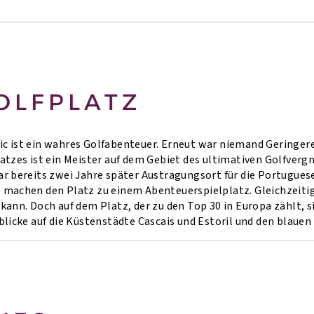
OLFPLATZ
c ist ein wahres Golfabenteuer. Erneut war niemand Geringeres
latzes ist ein Meister auf dem Gebiet des ultimativen Golfverg
ar bereits zwei Jahre später Austragungsort für die Portugues
 machen den Platz zu einem Abenteuerspielplatz. Gleichzeitig b
kann. Doch auf dem Platz, der zu den Top 30 in Europa zählt, 
blicke auf die Küstenstädte Cascais und Estoril und den blauen 