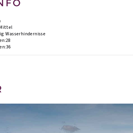
NFO
h
Mittel
ig
Wasserhindernisse
en:
28
en:
36
R