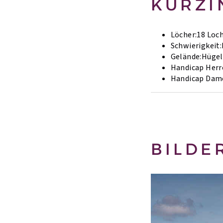
KURZI
Löcher:
18 Loc
Schwierigkeit:
Gelände:
Hügel
Handicap Herr
Handicap Dam
BILDE