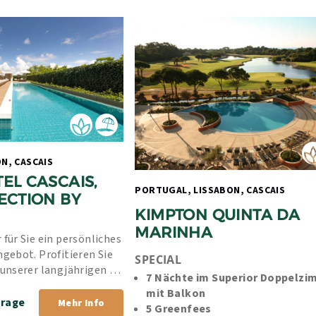
PORTUGAL, LISSABON, CASCAIS 
EL CASCAIS, 
PORTUGAL, LISSABON, CASCAIS 
ECTION BY 
KIMPTON QUINTA DA 
MARINHA
 für Sie ein persönliches 
ngebot. Profitieren Sie 
SPECIAL
 unserer langjährigen 
7 Nächte im Superior Doppelzi
rer Bestpreis-Garantie.
mit Balkon
frage
Mehr Info
5 Greenfees