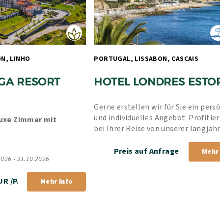
PORTUGAL, LISSABON, LINHO 
PORTUGAL, LISSABON, CASCAIS 
GA RESORT
HOTEL LONDRES ESTOR
Gerne erstellen wir für Sie ein persö
und individuelles Angebot. Profitiere
uxe Zimmer mit 
bei Ihrer Reise von unserer langjähr
Erfahrung und unserer Bestpreis-Ga
Preis auf Anfrage
Mehr 
2026 - 31.10.2026
UR /P.
Mehr Info