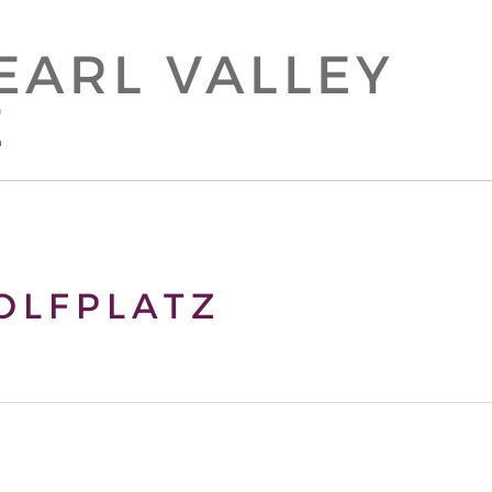
EARL VALLEY
E
OLFPLATZ