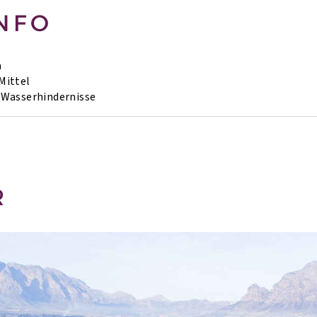
NFO
h
Mittel
Wasserhindernisse
R