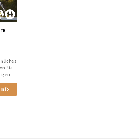
SÜDAFRIKA, WESTKAP, KAP WEINGEBIETE 
nliches 
n Sie 
igen 
rantie.
Info