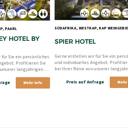
SÜDAFRIKA, WESTKAP, PAARL 
EY HOTEL BY 
SPIER HOTEL
Gerne erstellen wir für Sie ein persö
 für Sie ein persönliches 
und individuelles Angebot. Profitiere
ngebot. Profitieren Sie 
bei Ihrer Reise von unserer langjähr
 unserer langjährigen 
Erfahrung und unserer Bestpreis-Ga
rer Bestpreis-Garantie.
Preis auf Anfrage
frage
Mehr 
Mehr Info