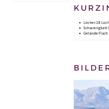
KURZI
Löcher:
18 Loc
Schwierigkeit:
Gelände:
Flach
BILDE