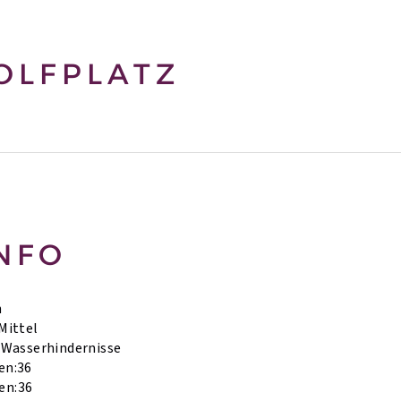
OLFPLATZ
NFO
h
Mittel
Wasserhindernisse
en:
36
en:
36