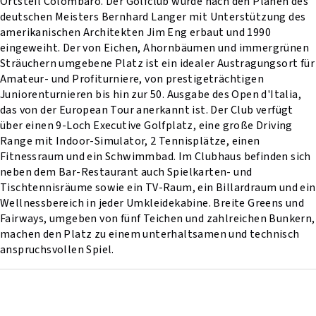
Ortsteil Colombaro. Der Golfclub wurde nach den Plänen des
deutschen Meisters Bernhard Langer mit Unterstützung des
amerikanischen Architekten Jim Eng erbaut und 1990
eingeweiht. Der von Eichen, Ahornbäumen und immergrünen
Sträuchern umgebene Platz ist ein idealer Austragungsort für
Amateur- und Profiturniere, von prestigeträchtigen
Juniorenturnieren bis hin zur 50. Ausgabe des Open d'Italia,
das von der European Tour anerkannt ist. Der Club verfügt
über einen 9-Loch Executive Golfplatz, eine große Driving
Range mit Indoor-Simulator, 2 Tennisplätze, einen
Fitnessraum und ein Schwimmbad. Im Clubhaus befinden sich
neben dem Bar-Restaurant auch Spielkarten- und
Tischtennisräume sowie ein TV-Raum, ein Billardraum und ein
Wellnessbereich in jeder Umkleidekabine. Breite Greens und
Fairways, umgeben von fünf Teichen und zahlreichen Bunkern,
machen den Platz zu einem unterhaltsamen und technisch
anspruchsvollen Spiel.