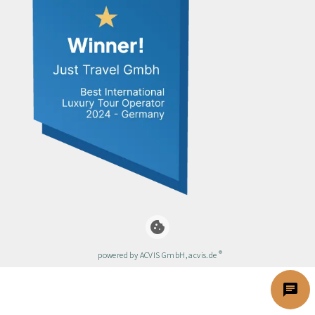
cookie
®
powered by ACVIS GmbH, acvis.de
chat