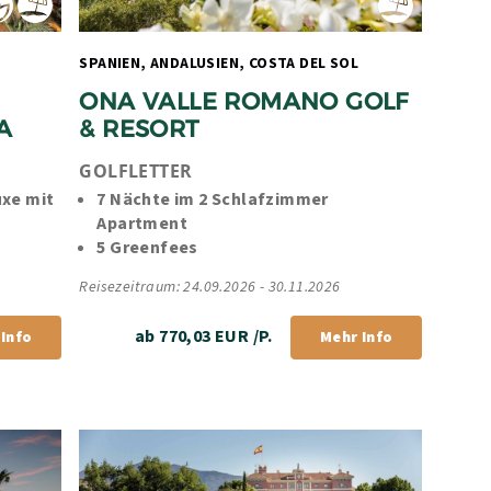
, COSTA DEL SOL 
SPANIEN, ANDALUSIEN, COSTA DEL SOL 
ONA VALLE ROMANO GOLF 
A
& RESORT
GOLFLETTER
xe mit 
7 Nächte im 2 Schlafzimmer 
Apartment 
5 Greenfees
Reisezeitraum: 24.09.2026 - 30.11.2026
ab 770,03 EUR /P.
Info
Mehr Info