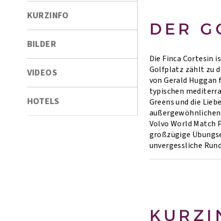
KURZINFO
DER G
BILDER
Die Finca Cortesin i
Golfplatz zählt zu 
VIDEOS
von Gerald Huggan f
typischen mediterr
HOTELS
Greens und die Lieb
außergewöhnlichen U
Volvo World Match P
großzügige Übungsei
unvergessliche Runde
KURZI