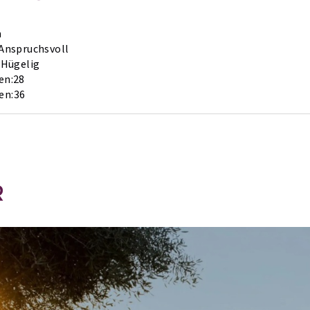
h
Anspruchsvoll
Hügelig
en:
28
en:
36
R