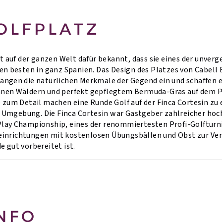
OLFPLATZ
st auf der ganzen Welt dafür bekannt, dass sie eines der unverg
den besten in ganz Spanien. Das Design des Platzes von Cabell
angen die natürlichen Merkmale der Gegend ein und schaffen e
anen Wäldern und perfekt gepflegtem Bermuda-Gras auf dem Pl
e zum Detail machen eine Runde Golf auf der Finca Cortesin zu 
mgebung. Die Finca Cortesin war Gastgeber zahlreicher hoch
lay Championship, eines der renommiertesten Profi-Golfturni
nrichtungen mit kostenlosen Übungsbällen und Obst zur Verfü
 gut vorbereitet ist.
NFO