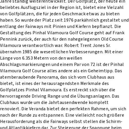
Jahre ständig weiterentwickelt. Der Golfplatz, der heute ein
beliebtes Ausflugsziel in der Region ist, bietet eine Vielzahl
von Golfplätzen, die für jeden Geschmack etwas zu bieten
haben. So wurde der Platz seit 1976 parkähnlich gestaltet und
entlang der Fairways mit Pinien und Kiefern bepflanzt. Die
Gestaltung des Pinhal Vilamoura Golf Course geht auf Frank
Pennink zurück, der auch für den nahegelegenen Old Course
Vilamoura verantwortlich war. Robert Trent Jones Sr.
übernahm 1985 die wesentlichen Verbesserungen. Mit einer
Länge von 6.353 Metern von den weißen
Abschlagsmarkierungen und einem Par von 72 ist der Pinhal
Vilamoura Golf Course alles andere als ein Geheimtipp. Das
atemberaubende Panorama, das sich vom Clubhaus aus
bietet, ist eines der herausragendsten Merkmale des
Golfplatzes Pinhal Vilamoura. Es erstreckt sich über die
hervorragende Driving Range und die Übungsanlagen. Das
Clubhaus wurde um die Jahrtausendwende komplett
renoviert. Die Veranda bietet den perfekten Rahmen, um sich
nach der Runde zu entspannen. Eine vielleicht noch größere
Herausforderung als die Fairways selbst stellen die Schirm-
und Atlantikkiefern dar. Zur Steigerung der Spannung beim