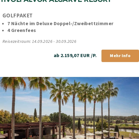
GOLFPAKET
7 Nächte im Deluxe Doppel-/Zweibettzimmer
4 Greenfees
Reisezeitraum: 14.09.2026 - 30.09.2026
ab 2.159,07 EUR /P.
Mehr Info